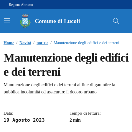
Vai ai contenuti
Vai al footer
Regione Abruzzo
Comune di Lucoli
Contenuti in evidenza
Home
/
Novità
/
notizie
/
Manutenzione degli edifici e dei terreni
Manutenzione degli edifici
e dei terreni
Dettagli della notizia
Manutenzione degli edifici e dei terreni al fine di garantire la
pubblica incolumità ed assicurare il decoro urbano
Data:
Tempo di lettura:
19 Agosto 2023
2 min