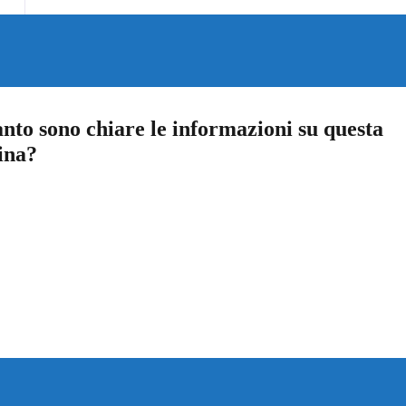
nto sono chiare le informazioni su questa
ina?
a 5 stelle su 5
a 4 stelle su 5
a 3 stelle su 5
a 2 stelle su 5
a 1 stelle su 5