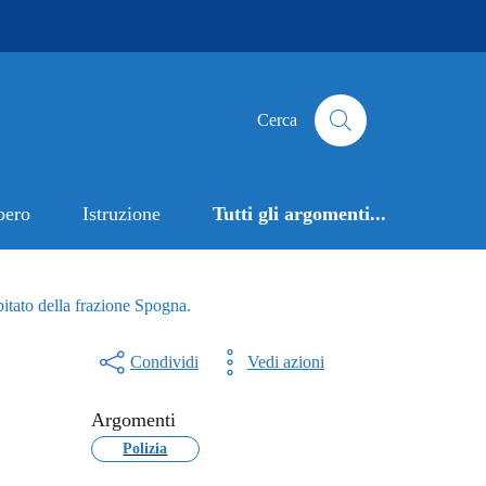
Cerca
bero
Istruzione
Tutti gli argomenti...
bitato della frazione Spogna.
Condividi
Vedi azioni
Argomenti
Polizia