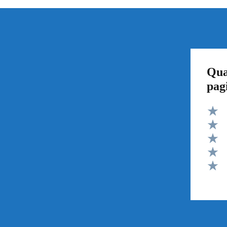
Qua
pag
Valut
Valut
Valut
Valut
Valut