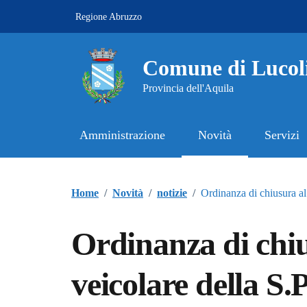
Vai ai contenuti
Vai al footer
Regione Abruzzo
Comune di Lucol
Provincia dell'Aquila
Amministrazione
Novità
Servizi
Contenuti in evidenza
Home
/
Novità
/
notizie
/
Ordinanza di chiusura al
Ordinanza di chiu
veicolare della S.