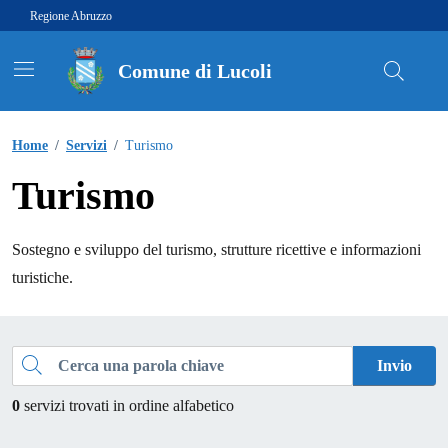
Vai ai contenuti
Vai al footer
Regione Abruzzo
Comune di Lucoli
Contenuti in evidenza
Home
/
Servizi
/
Turismo
Turismo
Sostegno e sviluppo del turismo, strutture ricettive e informazioni
turistiche.
Esplora tutti i servizi
Cerca una parola chiave
Invio
0
servizi trovati in ordine alfabetico