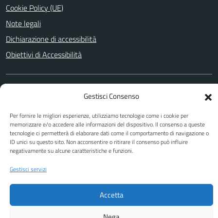
Cookie Policy (UE)
Note legali
Dichiarazione di accessibilità
Obiettivi di Accessibilità
SEGUICI SU
Gestisci Consenso
Facebook
Per fornire le migliori esperienze, utilizziamo tecnologie come i cookie per
memorizzare e/o accedere alle informazioni del dispositivo. Il consenso a queste
tecnologie ci permetterà di elaborare dati come il comportamento di navigazione o
ID unici su questo sito. Non acconsentire o ritirare il consenso può influire
Attuazione Misure PNRR
negativamente su alcune caratteristiche e funzioni.
Piano di miglioramento del sito
Gestisci servizi
Accetta
Nega