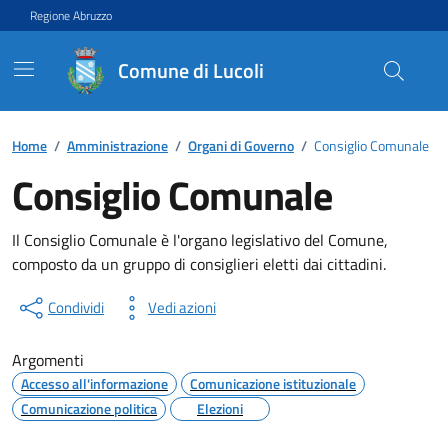
Vai ai contenuti
Vai al footer
Regione Abruzzo
Comune di Lucoli
Contenuti in evidenza
Home
/
Amministrazione
/
Organi di Governo
/
Consiglio Comunale
Consiglio Comunale
Il Consiglio Comunale è l'organo legislativo del Comune,
composto da un gruppo di consiglieri eletti dai cittadini.
Condividi
Vedi azioni
Argomenti
Accesso all'informazione
Comunicazione istituzionale
Comunicazione politica
Elezioni