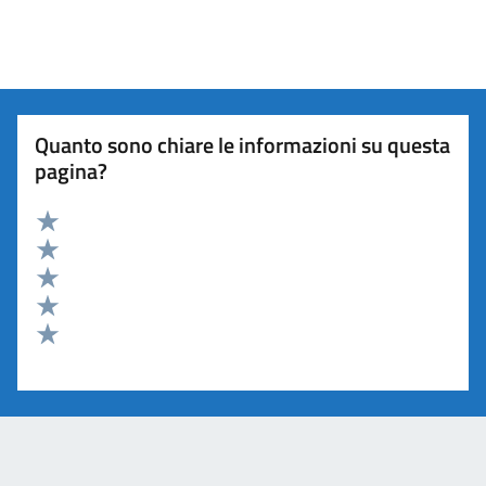
Quanto sono chiare le informazioni su questa
pagina?
Valuta 5 stelle su 5
Valuta 4 stelle su 5
Valuta 3 stelle su 5
Valuta 2 stelle su 5
Valuta 1 stelle su 5