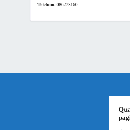
Telefono
: 086273160
Qua
pag