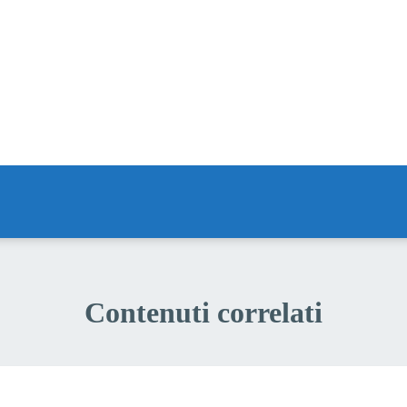
a 5 stelle su 5
a 4 stelle su 5
a 3 stelle su 5
a 2 stelle su 5
a 1 stelle su 5
Contenuti correlati