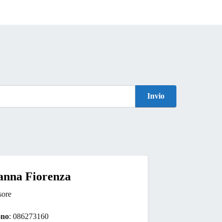
Invio
anna Fiorenza
sore
ono
: 086273160