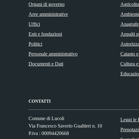
Organi di governo
Agricoltu
Aree amministrative
Ambient
Uffici
Anagrafe 
Enti e fondazioni
Appalti p
Politici
Autorizza
Personale amministrativo
Catasto e
Documenti e Dati
Cultura e
Educazio
CONTATTI
Comune di Lucoli
Leggi le
Via Francesco Saverio Gualtieri n. 10
Prenotaz
P.iva : 00094420668