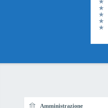
Valut
Valut
Valut
Valut
Valut
Amministrazione