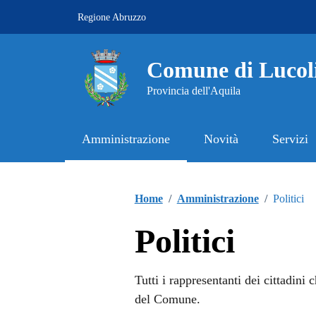
Vai ai contenuti
Vai al footer
Regione Abruzzo
Comune di Lucol
Provincia dell'Aquila
Amministrazione
Novità
Servizi
Contenuti in evidenza
Home
/
Amministrazione
/
Politici
Politici
Tutti i rappresentanti dei cittadini
del Comune.