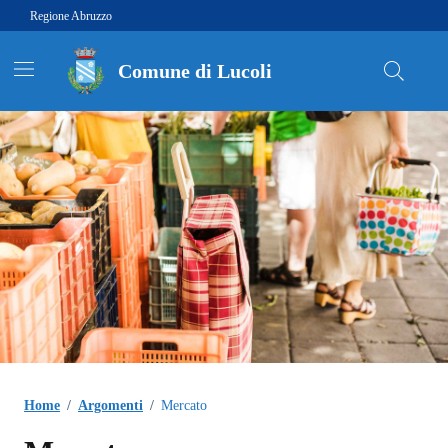
Vai ai contenuti
Vai al footer
Regione Abruzzo
Comune di Lucoli
Contenuti in evidenza
Home
/
Argomenti
/
Mercato