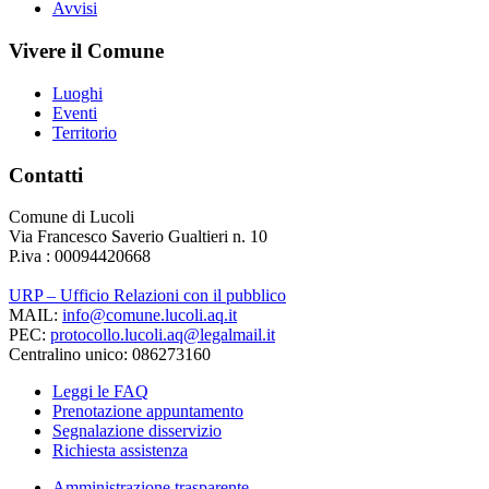
Avvisi
Vivere il Comune
Luoghi
Eventi
Territorio
Contatti
Comune di Lucoli
Via Francesco Saverio Gualtieri n. 10
P.iva : 00094420668
URP – Ufficio Relazioni con il pubblico
MAIL:
info@comune.lucoli.aq.it
PEC:
protocollo.lucoli.aq@legalmail.it
Centralino unico: 086273160
Leggi le FAQ
Prenotazione appuntamento
Segnalazione disservizio
Richiesta assistenza
Amministrazione trasparente