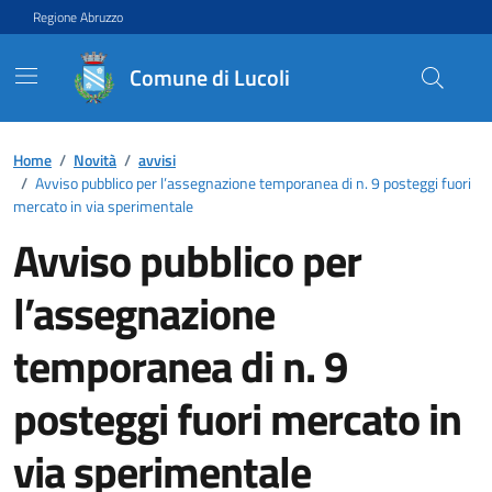
Vai ai contenuti
Vai al footer
Regione Abruzzo
Comune di Lucoli
Contenuti in evidenza
Home
/
Novità
/
avvisi
/
Avviso pubblico per l’assegnazione temporanea di n. 9 posteggi fuori
mercato in via sperimentale
Avviso pubblico per
l’assegnazione
temporanea di n. 9
posteggi fuori mercato in
via sperimentale