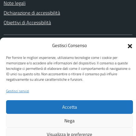
Note legali
Dichiarazione di accessibilità
Obiettivi di Accessibilità
Gestisci Consenso
SEGUICI SU
Facebook
Per fornire le migliori esperienze, utilizziamo tecnologie come i cookie per
memorizzare e/o accedere alle informazioni del dispositivo. Il consenso a queste
tecnologie ci permetterà di elaborare dati come il comportamento di navigazione o
ID unici su questo sito. Non acconsentire o ritirare il consenso può influire
negativamente su alcune caratteristiche e funzioni.
Attuazione Misure PNRR
Piano di miglioramento del sito
Gestisci servizi
Accetta
Nega
Visualizza le preferenze