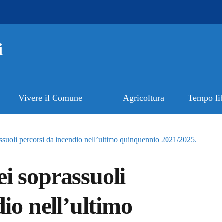
i
Vivere il Comune
Agricoltura
Tempo li
suoli percorsi da incendio nell’ultimo quinquennio 2021/2025.
i soprassuoli
io nell’ultimo