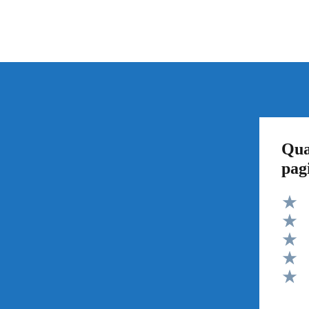
Qua
pag
Valut
Valut
Valut
Valut
Valut