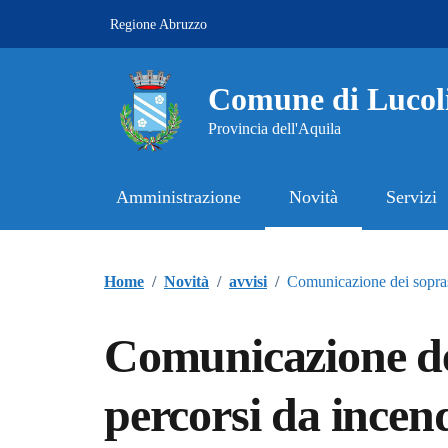
Vai ai contenuti
Vai al footer
Regione Abruzzo
Comune di Lucol
Provincia dell'Aquila
Amministrazione
Novità
Servizi
Contenuti in evidenza
Home
/
Novità
/
avvisi
/
Comunicazione dei sopras
Comunicazione de
percorsi da incend