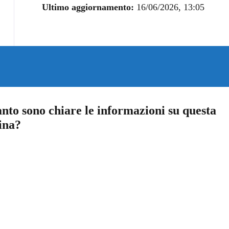
Ultimo aggiornamento:
16/06/2026, 13:05
nto sono chiare le informazioni su questa
ina?
a 5 stelle su 5
a 4 stelle su 5
a 3 stelle su 5
a 2 stelle su 5
a 1 stelle su 5