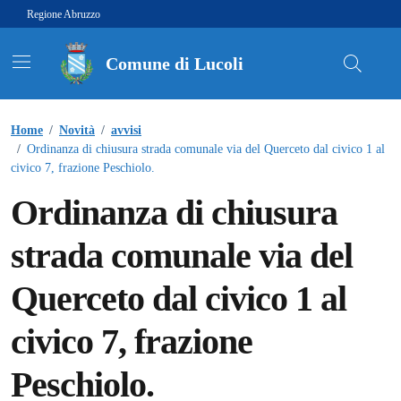
Vai ai contenuti
Vai al footer
Regione Abruzzo
Comune di Lucoli
Contenuti in evidenza
Home
/
Novità
/
avvisi
/
Ordinanza di chiusura strada comunale via del Querceto dal civico 1 al
civico 7, frazione Peschiolo.
Ordinanza di chiusura
strada comunale via del
Querceto dal civico 1 al
civico 7, frazione
Peschiolo.